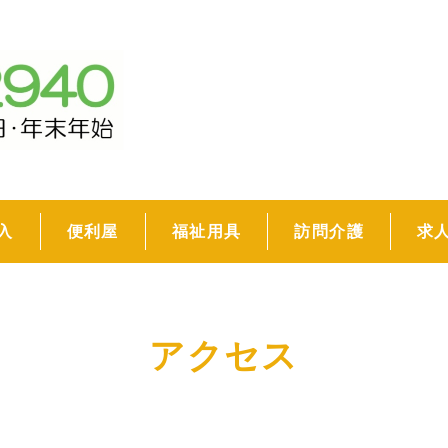
入
便利屋
福祉用具
訪問介護
求
アクセス